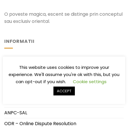
O poveste magica, escent se distinge prin conceptul
sau exclusiv oriental.
INFORMATII
Termeni si conditii
This website uses cookies to improve your
Politica de confidentialitate
experience. We'll assume you're ok with this, but you
Politica de Livrare/Retur
can opt-out if you wish.
Cookie settings
Întrebări frecvente
ACCEPT
ANPC
ANPC-SAL
ODR – Online Dispute Resolution