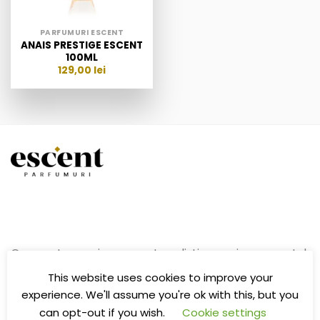
PARFUMURI ESCENT
ANAIS PRESTIGE ESCENT
100ML
129,00
lei
O poveste magica, escent se distinge prin conceptul
sau exclusiv oriental.
This website uses cookies to improve your
experience. We'll assume you're ok with this, but you
can opt-out if you wish.
Cookie settings