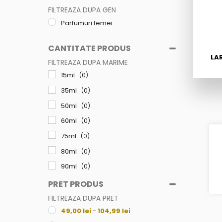
FILTREAZA DUPA GEN
Parfumuri femei
CANTITATE PRODUS
LA
FILTREAZA DUPA MARIME
15ml
(0)
35ml
(0)
50ml
(0)
60ml
(0)
75ml
(0)
80ml
(0)
90ml
(0)
100ml
(0)
PRET PRODUS
105ml
(0)
FILTREAZA DUPA PRET
49,00
lei
-
104,99
lei
250ml
(0)