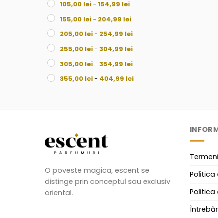
105,00
lei
-
154,99
lei
155,00
lei
-
204,99
lei
205,00
lei
-
254,99
lei
255,00
lei
-
304,99
lei
305,00
lei
-
354,99
lei
355,00
lei
-
404,99
lei
405,00
lei
-
454,99
lei
455,00
lei
-
504,99
lei
505,00
lei
-
554,99
lei
INFORM
555,00
lei
-
604,99
lei
605,00
lei
-
654,99
lei
Termeni 
655,00
lei
-
704,99
lei
O poveste magica, escent se
Politica
distinge prin conceptul sau exclusiv
705,00
lei
-
754,99
lei
Politica
oriental.
755,00
lei
-
804,99
lei
Întrebăr
805,00
lei
-
854,99
lei