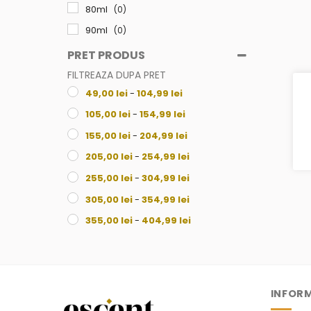
80ml
(0)
90ml
(0)
100ml
(0)
PRET PRODUS
105ml
(0)
FILTREAZA DUPA PRET
49,00
lei
-
104,99
lei
250ml
(0)
105,00
lei
-
154,99
lei
155,00
lei
-
204,99
lei
205,00
lei
-
254,99
lei
255,00
lei
-
304,99
lei
305,00
lei
-
354,99
lei
355,00
lei
-
404,99
lei
405,00
lei
-
454,99
lei
455,00
lei
-
504,99
lei
505,00
lei
-
554,99
lei
INFORM
555,00
lei
-
604,99
lei