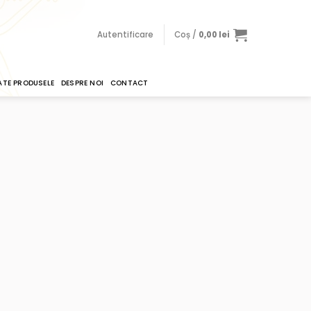
Autentificare
Coș /
0,00
lei
ATE PRODUSELE
DESPRE NOI
CONTACT