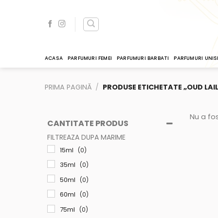
Skip
to
content
ACASA
PARFUMURI FEMEI
PARFUMURI BARBATI
PARFUMURI UNIS
PRIMA PAGINĂ
/
PRODUSE ETICHETATE „OUD LAIL
Nu a fos
CANTITATE PRODUS
FILTREAZA DUPA MARIME
15ml
(0)
35ml
(0)
50ml
(0)
60ml
(0)
75ml
(0)