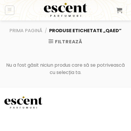
Skip
to
content
PRIMA PAGINĂ
/
PRODUSE ETICHETATE „QAED”
FILTREAZĂ
Nu a fost găsit niciun produs care să se potrivească
cu selecția ta.