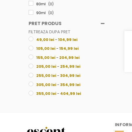
80ml
(0)
90ml
(0)
100ml
(0)
PRET PRODUS
105ml
(0)
FILTREAZA DUPA PRET
49,00
lei
-
104,99
lei
250ml
(0)
105,00
lei
-
154,99
lei
155,00
lei
-
204,99
lei
205,00
lei
-
254,99
lei
255,00
lei
-
304,99
lei
305,00
lei
-
354,99
lei
355,00
lei
-
404,99
lei
405,00
lei
-
454,99
lei
455,00
lei
-
504,99
lei
505,00
lei
-
554,99
lei
INFORM
555,00
lei
-
604,99
lei