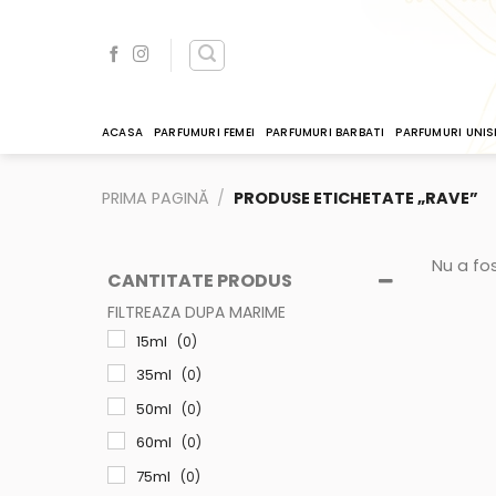
Skip
to
content
ACASA
PARFUMURI FEMEI
PARFUMURI BARBATI
PARFUMURI UNIS
PRIMA PAGINĂ
/
PRODUSE ETICHETATE „RAVE”
Nu a fos
CANTITATE PRODUS
FILTREAZA DUPA MARIME
15ml
(0)
35ml
(0)
50ml
(0)
60ml
(0)
75ml
(0)