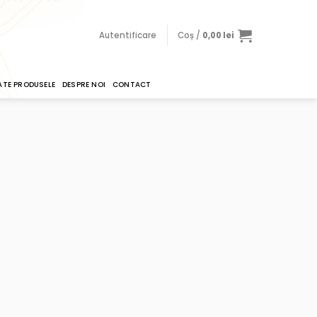
Autentificare
Coș /
0,00
lei
ATE PRODUSELE
DESPRE NOI
CONTACT