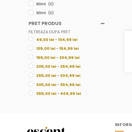
80ml
(0)
90ml
(0)
100ml
(0)
PRET PRODUS
105ml
(0)
FILTREAZA DUPA PRET
49,00
lei
-
104,99
lei
250ml
(0)
105,00
lei
-
154,99
lei
155,00
lei
-
204,99
lei
205,00
lei
-
254,99
lei
255,00
lei
-
304,99
lei
305,00
lei
-
354,99
lei
355,00
lei
-
404,99
lei
405,00
lei
-
454,99
lei
455,00
lei
-
504,99
lei
505,00
lei
-
554,99
lei
INFORM
555,00
lei
-
604,99
lei