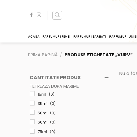
Skip
to
content
ACASA
PARFUMURI FEMEI
PARFUMURI BARBATI
PARFUMURI UNIS
PRIMA PAGINĂ
/
PRODUSE ETICHETATE „VURV”
Nu a fos
CANTITATE PRODUS
FILTREAZA DUPA MARIME
15ml
(0)
35ml
(0)
50ml
(0)
60ml
(0)
75ml
(0)