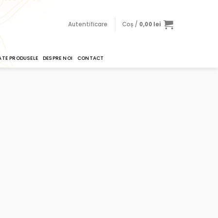
Autentificare
Coș /
0,00
lei
ATE PRODUSELE
DESPRE NOI
CONTACT