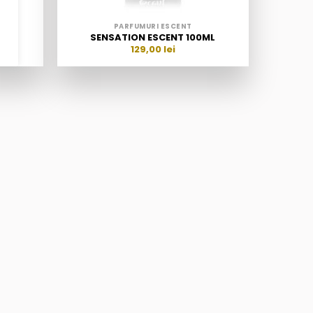
PARFUMURI ESCENT
00ML
SENSATION ESCENT 100ML
129,00
lei