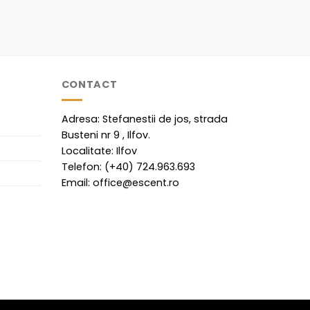
CONTACT
Adresa: Stefanestii de jos, strada
Busteni nr 9 , Ilfov.
Localitate: Ilfov
Telefon: (+40) 724.963.693
Email: office@escent.ro