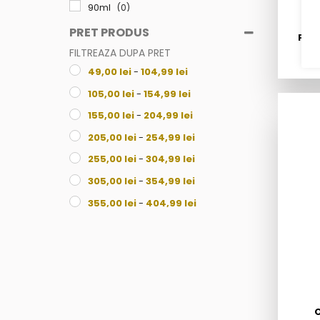
90ml
(0)
100ml
(6)
PRET PRODUS
POM
105ml
(0)
FILTREAZA DUPA PRET
49,00
lei
-
104,99
lei
250ml
(0)
105,00
lei
-
154,99
lei
155,00
lei
-
204,99
lei
205,00
lei
-
254,99
lei
255,00
lei
-
304,99
lei
305,00
lei
-
354,99
lei
355,00
lei
-
404,99
lei
405,00
lei
-
454,99
lei
455,00
lei
-
504,99
lei
505,00
lei
-
554,99
lei
555,00
lei
-
604,99
lei
O
605,00
lei
-
654,99
lei