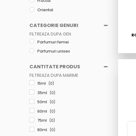
Fructat
Oriental
CATEGORIE GENURI
FILTREAZA DUPA GEN
R
Parfumuri femei
Parfumuri unisex
CANTITATE PRODUS
FILTREAZA DUPA MARIME
15ml
(0)
35ml
(0)
50ml
(0)
60ml
(0)
75ml
(0)
80ml
(0)