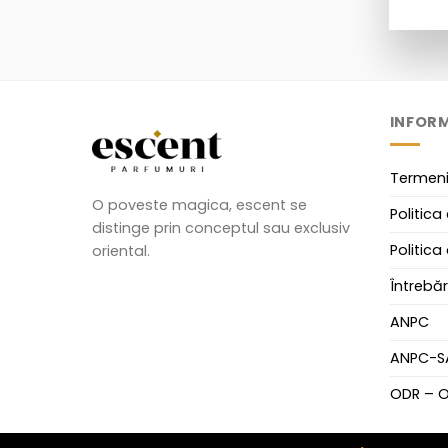
655,00
lei
-
704,99
lei
705,00
lei
-
754,99
lei
755,00
lei
-
804,99
lei
805,00
lei
-
854,99
lei
INFORM
905,00
lei
-
954,99
lei
Termeni 
O poveste magica, escent se
Politica
distinge prin conceptul sau exclusiv
Politica
oriental.
Întrebăr
ANPC
ANPC-S
ODR – O