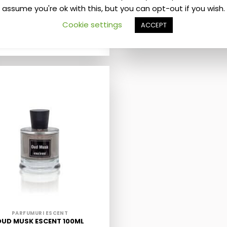
assume you're ok with this, but you can opt-out if you wish.
PARFUMURI ESCENT
PARFUMURI ESCENT
Cookie settings
ACCEPT
EGRANATE INTENSE ESCENT
ZAYRA VANILLA ESCENT 1
100ML
129,00
lei
129,00
lei
PARFUMURI ESCENT
UD MUSK ESCENT 100ML