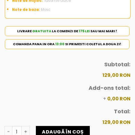
Note de mijloc:
Iasomie dulce
Note de baza:
Mosc
LIVRARE
GRATUITA
LA COMENZI DE
175 LEI
SAU MAI MARI !
COMANDA PANA IN ORA
13:00
SI PRIMESTI COLETUL A DOUA ZI!
Subtotal:
129,00 RON
Add-ons total:
+
0,00 RON
Total:
129,00 RON
Cantitate MUSK BY SARA ESCENT 100ML
ADAUGĂ ÎN COȘ