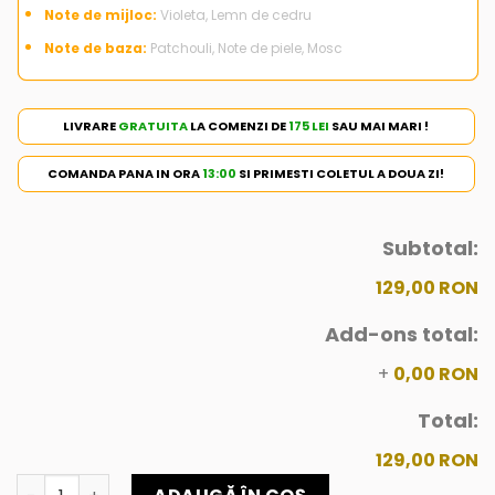
Note de mijloc:
Violeta, Lemn de cedru
Note de baza:
Patchouli, Note de piele, Mosc
LIVRARE
GRATUITA
LA COMENZI DE
175 LEI
SAU MAI MARI !
COMANDA PANA IN ORA
13:00
SI PRIMESTI COLETUL A DOUA ZI!
Subtotal:
129,00 RON
Add-ons total:
+
0,00 RON
Total:
129,00 RON
Cantitate JABEL JAIS ESCENT 100ML