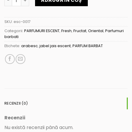
ADAUGĂ ÎN COȘ
SKU:
esc-0017
Categorii:
PARFUMURI ESCENT
,
Fresh
,
Fructat
,
Oriental
,
Parfumuri
barbati
Etichete:
arabesc
,
jabel jais escent
,
PARFUM BARBAT
RECENZII (0)
Recenzii
Nu există recenzii până acum.