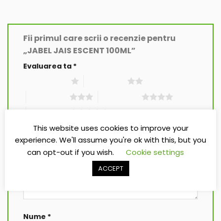
Fii primul care scrii o recenzie pentru
„JABEL JAIS ESCENT 100ML”
Evaluarea ta
*
Una din 5 stele
2 din 5 stele
3 din 5 stele
4 din 5 stele
5 din 5 stele
This website uses cookies to improve your
Recenzia ta
*
experience. We'll assume you're ok with this, but you
can opt-out if you wish.
Cookie settings
ACCEPT
Nume
*